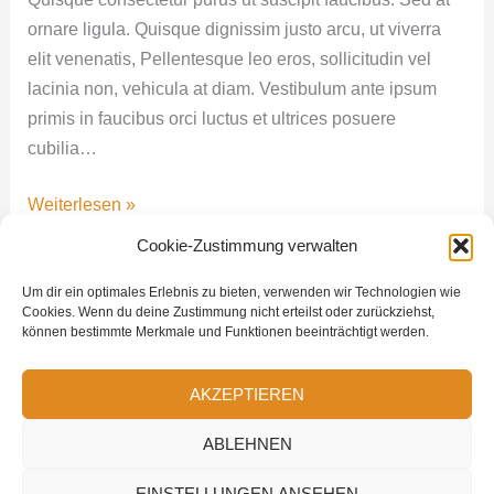
IT
ornare ligula. Quisque dignissim justo arcu, ut viverra
and
elit venenatis, Pellentesque leo eros, sollicitudin vel
Business
lacinia non, vehicula at diam. Vestibulum ante ipsum
primis in faucibus orci luctus et ultrices posuere
cubilia…
Weiterlesen »
Cookie-Zustimmung verwalten
Um dir ein optimales Erlebnis zu bieten, verwenden wir Technologien wie
Cookies. Wenn du deine Zustimmung nicht erteilst oder zurückziehst,
können bestimmte Merkmale und Funktionen beeinträchtigt werden.
4craft GmbH - Otto-Hesse-Str. 19b - 64293 Darmstadt | Telefon:
AKZEPTIEREN
+49 6151 5033490 | Email: info@4craft.de
ABLEHNEN
Copyright © 2026 4craft GmbH
EINSTELLUNGEN ANSEHEN