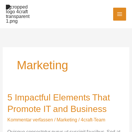
Zum
MAI
Inhalt
MEN
springen
Marketing
5 Impactful Elements That
5
Impactful
Promote IT and Business
Elements
That
Kommentar verfassen
/
Marketing
/
4craft-Team
Promote
Quisque consectetur purus ut suscipit faucibus. Sed at