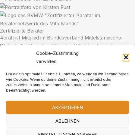
Zertifizierte Berater
4craft ist Mitglied im Bundesverband Mittelständischer
Wirtschaft e.V. und zertifizierter Mittelstandsberater.
Cookie-Zustimmung
verwalten
Unser Team aus Beratern verfügt über jahrelange
praktische Erfahrungen in Unternehmensführung,
Um dir ein optimales Erlebnis zu bieten, verwenden wir Technologien
Projektmanagement und Transformationen.
wie Cookies. Wenn du deine Zustimmung nicht erteilst oder
zurückziehst, können bestimmte Merkmale und Funktionen
beeinträchtigt werden.
4craft GmbH - Otto-Hesse-Str. 19b - 64293 Darmstadt |
AKZEPTIEREN
Telefon: +49 6151 5033490 | Email: info@4craft.de
ABLEHNEN
Copyright © 2026 4craft GmbH
EINSTELLUNGEN ANSEHEN