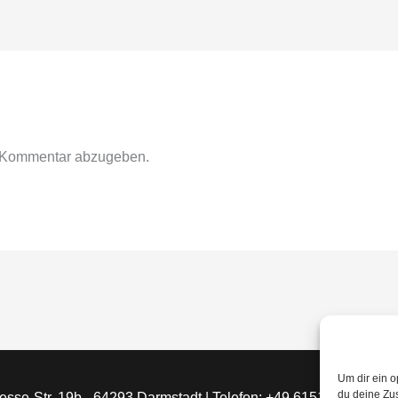
 Kommentar abzugeben.
Um dir ein 
du deine Zu
esse-Str. 19b - 64293 Darmstadt | Telefon: +49 6151 5033490 | 