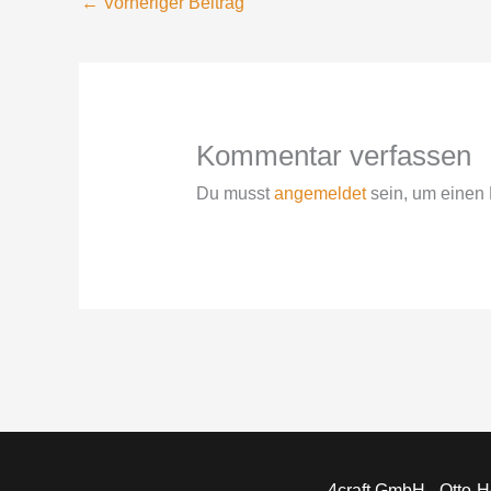
←
Vorheriger Beitrag
Kommentar verfassen
Du musst
angemeldet
sein, um einen
4craft GmbH - Otto-H