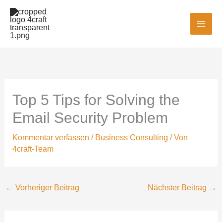
Zum
MAI
Inhalt
MEN
springen
Top 5 Tips for Solving the
Email Security Problem
Kommentar verfassen
/
Business Consulting
/ Von
4craft-Team
←
Vorheriger Beitrag
Nächster Beitrag
→