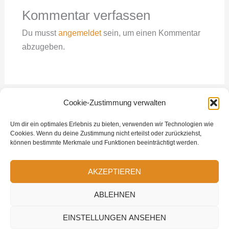
Kommentar verfassen
Du musst
angemeldet
sein, um einen Kommentar
abzugeben.
Cookie-Zustimmung verwalten
Um dir ein optimales Erlebnis zu bieten, verwenden wir Technologien wie
Cookies. Wenn du deine Zustimmung nicht erteilst oder zurückziehst,
können bestimmte Merkmale und Funktionen beeinträchtigt werden.
4craft GmbH - Otto-Hesse-Str. 19b - 64293 Darmstadt | Telefon:
AKZEPTIEREN
+49 6151 5033490 | Email: info@4craft.de
ABLEHNEN
Copyright © 2026 4craft GmbH
EINSTELLUNGEN ANSEHEN