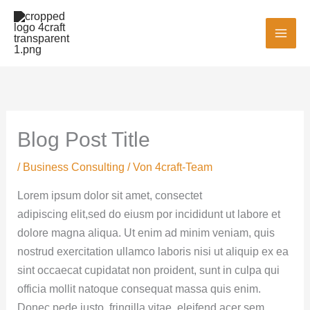
Zum
MAI
Inhalt
MEN
springen
Blog Post Title
/
Business Consulting
/ Von
4craft-Team
Lorem ipsum dolor sit amet, consectet
adipiscing elit,sed do eiusm por incididunt ut labore et
dolore magna aliqua. Ut enim ad minim veniam, quis
nostrud exercitation ullamco laboris nisi ut aliquip ex ea
sint occaecat cupidatat non proident, sunt in culpa qui
officia mollit natoque consequat massa quis enim.
Donec pede justo, fringilla vitae, eleifend acer sem